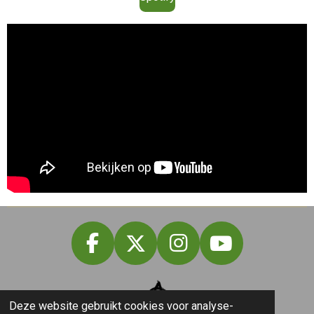
F
X
I
Y
a
n
o
c
s
u
Deze website gebruikt cookies voor analyse-
e
t
T