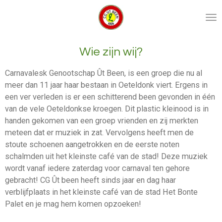
Ga
direct
naar
de
Wie zijn wij?
hoofdinhoud
Carnavalesk Genootschap Ût Been, is een groep die nu al
meer dan 11 jaar haar bestaan in Oeteldonk viert. Ergens in
een ver verleden is er een schitterend been gevonden in één
van de vele Oeteldonkse kroegen. Dit plastic kleinood is in
handen gekomen van een groep vrienden en zij merkten
meteen dat er muziek in zat. Vervolgens heeft men de
stoute schoenen aangetrokken en de eerste noten
schalmden uit het kleinste café van de stad! Deze muziek
wordt vanaf iedere zaterdag voor carnaval ten gehore
gebracht! CG Ût been heeft sinds jaar en dag haar
verblijfplaats in het kleinste café van de stad Het Bonte
Palet en je mag hem komen opzoeken!